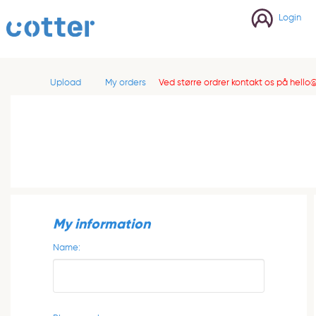
cotter
Login
Upload
My orders
Ved større ordrer kontakt os på
hello@
My information
Name: