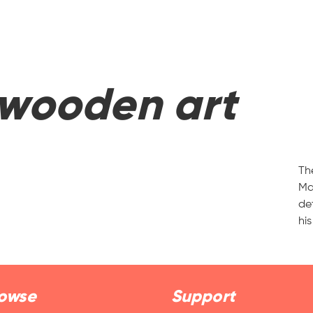
 wooden art
Th
Ma
de
his
owse
Support