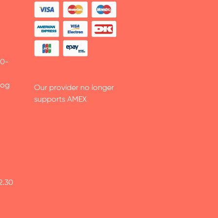
30-
 og
Our provider no longer
supports AMEX
2.30